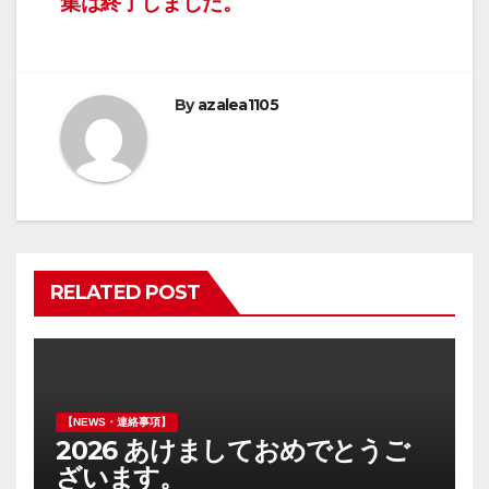
集は終了しました。
稿
ナ
ビ
By
azalea1105
ゲ
ー
シ
ョ
RELATED POST
ン
【NEWS・連絡事項】
2026 あけましておめでとうご
ざいます。