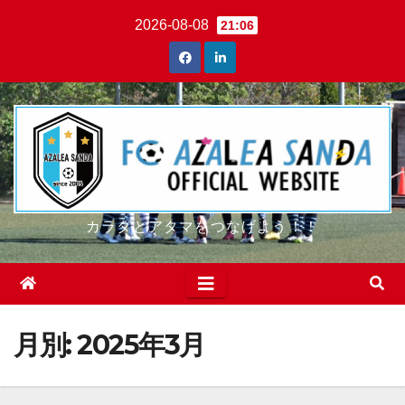
Skip
2026-08-08
21:06
to
content
カラダとアタマをつなげよう！！
月別: 2025年3月